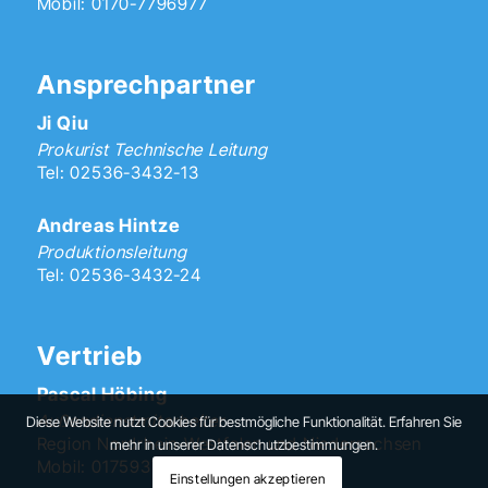
Mobil: 0170-7796977
Ansprechpartner
Ji Qiu
Prokurist Technische Leitung
Tel: 02536-3432-13
Andreas Hintze
Produktionsleitung
Tel: 02536-3432-24
Vertrieb
Pascal Höbing
Außendienstmitarbeiter
Diese Website nutzt Cookies für bestmögliche Funktionalität. Erfahren Sie
Region Nordrhein-Westfalen und Niedersachsen
mehr in unserer Datenschutzbestimmungen.
Mobil: 01759373329
Einstellungen akzeptieren