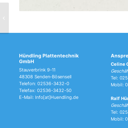
8538 Sanremo
Hündling Plattentechnik
Anspre
GmbH
Celine
Stauverbrink 9-11
Geschäf
48308 Senden-Bösensell
Tel: 02
Telefon: 02536-3432-0
Mobil: 
Telefax: 02536-3432-50
E-Mail:
Info[at]Huendling.de
Ralf Hü
Geschäf
Tel: 02
Mobil: 