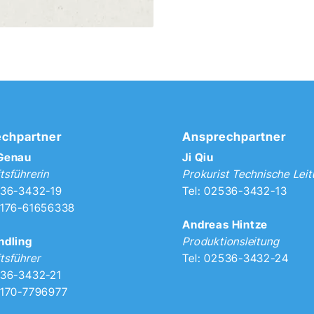
chpartner
Ansprechpartner
 Genau
Ji Qiu
tsführerin
Prokurist Technische Lei
536-3432-19
Tel: 02536-3432-13
0176-61656338
Andreas Hintze
ndling
Produktionsleitung
tsführer
Tel: 02536-3432-24
536-3432-21
0170-7796977