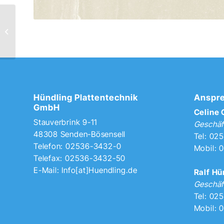
7578 Limestone Prima
Hündling Plattentechnik
Anspre
GmbH
Celine
Stauverbrink 9-11
Geschäf
48308 Senden-Bösensell
Tel: 02
Telefon: 02536-3432-0
Mobil: 
Telefax: 02536-3432-50
E-Mail:
Info[at]Huendling.de
Ralf Hü
Geschäf
Tel: 02
Mobil: 