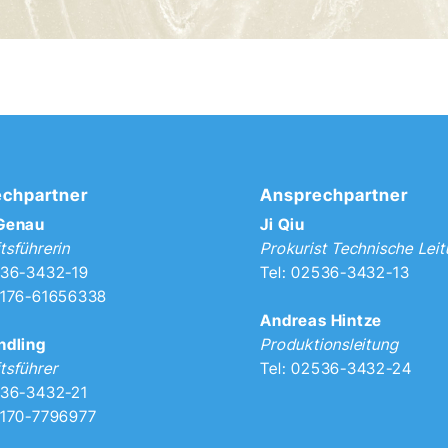
chpartner
Ansprechpartner
 Genau
Ji Qiu
tsführerin
Prokurist Technische Lei
536-3432-19
Tel: 02536-3432-13
0176-61656338
Andreas Hintze
ndling
Produktionsleitung
tsführer
Tel: 02536-3432-24
536-3432-21
0170-7796977