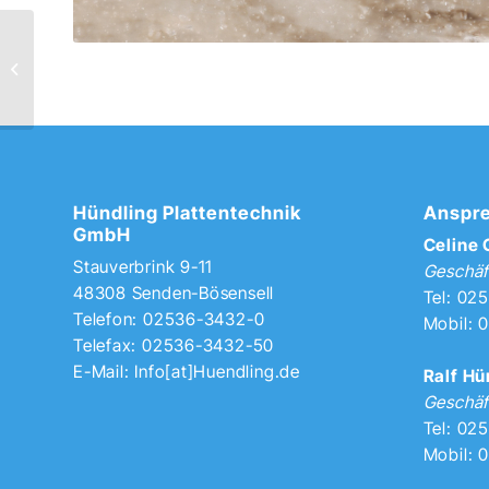
7567 Witch Hazel
Hündling Plattentechnik
Anspre
GmbH
Celine
Stauverbrink 9-11
Geschäf
48308 Senden-Bösensell
Tel: 02
Telefon: 02536-3432-0
Mobil: 
Telefax: 02536-3432-50
E-Mail:
Info[at]Huendling.de
Ralf Hü
Geschäf
Tel: 02
Mobil: 