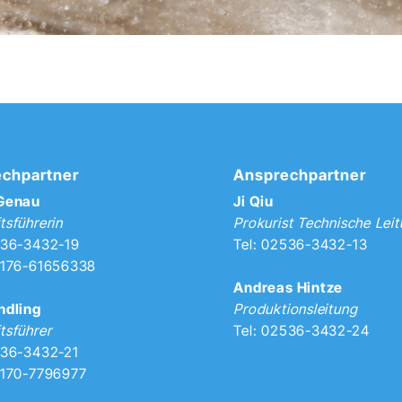
chpartner
Ansprechpartner
 Genau
Ji Qiu
tsführerin
Prokurist Technische Lei
536-3432-19
Tel: 02536-3432-13
0176-61656338
Andreas Hintze
ndling
Produktionsleitung
tsführer
Tel: 02536-3432-24
536-3432-21
0170-7796977