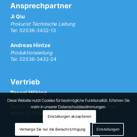
Ansprechpartner
Ji Qiu
Prokurist Technische Leitung
Tel: 02536-3432-13
Andreas Hintze
Produktionsleitung
Tel: 02536-3432-24
Vertrieb
Pascal Höbing
Außendienstmitarbeiter
Diese Website nutzt Cookies für bestmögliche Funktionalität. Erfahren Sie
Region Nordrhein-Westfalen und Niedersachsen
mehr in unserer Datenschutzbestimmungen.
Mobil: 01759373329
Einstellungen akzeptieren
Verberge Sie nur die Benachrichtigung
Einstellungen