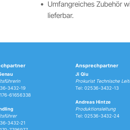
Umfangreiches Zubehör wi
lieferbar.
chpartner
Ansprechpartner
 Genau
Ji Qiu
tsführerin
Prokurist Technische Lei
536-3432-19
Tel: 02536-3432-13
0176-61656338
Andreas Hintze
ndling
Produktionsleitung
tsführer
Tel: 02536-3432-24
536-3432-21
0170-7796977