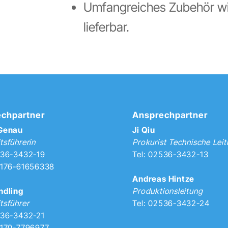
Umfangreiches Zubehör wi
lieferbar.
chpartner
Ansprechpartner
 Genau
Ji Qiu
tsführerin
Prokurist Technische Lei
536-3432-19
Tel: 02536-3432-13
0176-61656338
Andreas Hintze
ndling
Produktionsleitung
tsführer
Tel: 02536-3432-24
536-3432-21
0170-7796977